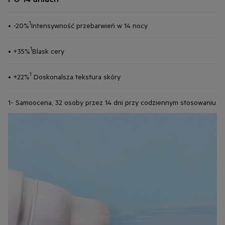
1
• -20%
Intensywność przebarwień w 14 nocy
1
• +35%
Blask cery
1
• +22%
Doskonalsza tekstura skóry
1- Samoocena, 32 osoby przez 14 dni przy codziennym stosowaniu