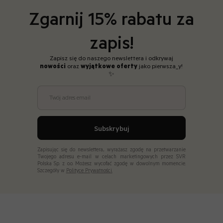
Zgarnij 15% rabatu za
zapis!
Zapisz się do naszego newslettera i odkrywaj
nowości
oraz
wyjątkowe
oferty
jako pierwsza_y!
✨
Twój adres email
Subskrybuj
Zapisując się do newslettera, wyrażasz zgodę na przetwarzanie
Twojego adresu e-mail w celach marketingowych przez SVR
Polska Sp. z o.o. Możesz wycofać zgodę w dowolnym momencie.
Szczegóły w
Polityce Prywatności.