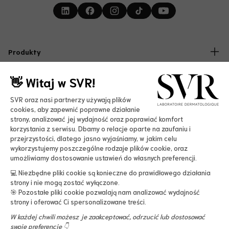
Produkty
Twarz
👋 Witaj w SVR!
Ciało
Laboratorium
Słońce
SVR oraz nasi partnerzy używają plików
Nasz Manifest
cookies, aby zapewnić poprawne działanie
Bestsellery
Kresk 4 Ocean
Oferty
strony, analizować jej wydajność oraz poprawiać komfort
Accessibility
korzystania z serwisu. Dbamy o relacje oparte na zaufaniu i
Dysruptory endokrynne
ZESTAWY PROMOCYJNE
przejrzystości, dlatego jasno wyjaśniamy, w jakim celu
Nasze inicjatywy
wykorzystujemy poszczególne rodzaje plików cookie, oraz
Darmowa dostawa już od 200 zł
Pomoc
umożliwiamy dostosowanie ustawień do własnych preferencji.
Kariera
-15% przy zapisie do newslettera
Kontakt
💻 Niezbędne pliki cookie są konieczne do prawidłowego działania
strony i nie mogą zostać wyłączone.
Zwroty i reklamacje
Więcej informacji
🎯 Pozostałe pliki cookie pozwalają nam analizować wydajność
strony i oferować Ci spersonalizowane treści.
Regulamin sklepu
Format
W każdej chwili możesz je zaakceptować, odrzucić lub dostosować
Polityka prywatności
swoje preferencje 👇