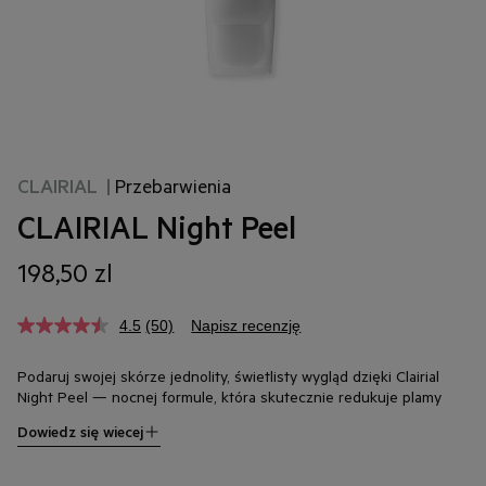
CLAIRIAL
|
Przebarwienia
CLAIRIAL Night Peel
198,50 zl
4.5
(50)
Napisz recenzję
Podaruj swojej skórze jednolity, świetlisty wygląd dzięki Clairial
Night Peel — nocnej formule, która skutecznie redukuje plamy
pigmentacyjne. Ten łagodny peeling łączy w sobie kompleks
Dowiedz się wiecej
depigmentacyjny Clairial z enzymem papai, który dzięki swojemu
działaniu keratolitycznemu wygładza powierzchnię skóry i niweluje
widoczność przebarwień. Dodatkowym atutem jest precyzyjny