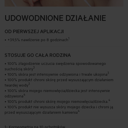
UDOWODNIONE DZIAŁANIE
OD PIERWSZEJ APLIKACJI
1
• +39,5% nawilżenie po 8 godzinach
STOSUJE GO CAŁA RODZINA
• 100% złagodzenie uczucia swędzenia spowodowanego
3
suchością skóry
3
• 100% skóra jest intensywnie odżywiona i trwale ukojona
• 100% produkt chroni skórę przed wysuszającym działaniem
3
twardej wody
• 100% skóra mojego niemowlęcia/dziecka jest intensywnie
4
odżywiona
4
• 100% produkt chroni skórę mojego niemowlęcia/dziecka.
• 100% produkt nie wysusza skóry mojego dziecka i chroni ją
4
przed wysuszającym działaniem kamienia
1- Korneometria na 10 ochotników.