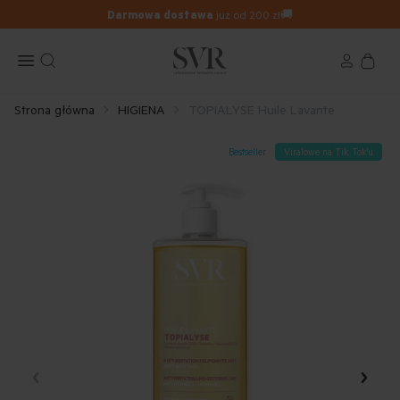
ZAPISZ SIĘ
do newslettera i zgarnij
15% rabatu
📫
Strona główna
HIGIENA
TOPIALYSE Huile Lavante
Bestseller
Viralowe na Tik Tok'u