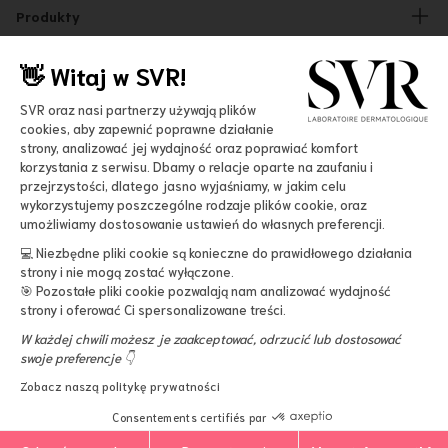
Produkty
Twarz
👋 Witaj w SVR!
Ciało
Laboratorium
Słońce
SVR oraz nasi partnerzy używają plików
Nasz Manifest
cookies, aby zapewnić poprawne działanie
Bestsellery
Kresk 4 Ocean
Oferty
strony, analizować jej wydajność oraz poprawiać komfort
Accessibility
korzystania z serwisu. Dbamy o relacje oparte na zaufaniu i
Dysruptory endokrynne
ZESTAWY PROMOCYJNE
przejrzystości, dlatego jasno wyjaśniamy, w jakim celu
Nasze inicjatywy
wykorzystujemy poszczególne rodzaje plików cookie, oraz
Darmowa dostawa już od 200 zł
Pomoc
umożliwiamy dostosowanie ustawień do własnych preferencji.
Kariera
-15% przy zapisie do newslettera
Kontakt
💻 Niezbędne pliki cookie są konieczne do prawidłowego działania
strony i nie mogą zostać wyłączone.
Zwroty i reklamacje
Więcej informacji
🎯 Pozostałe pliki cookie pozwalają nam analizować wydajność
strony i oferować Ci spersonalizowane treści.
Regulamin sklepu
Format
W każdej chwili możesz je zaakceptować, odrzucić lub dostosować
Polityka prywatności
swoje preferencje 👇
1L
Refill
400ml
200ml
100ml
Polityka plików cookies
Zobacz naszą politykę prywatności
Dostawa i płatności
© 2026 svr.com
Consentements certifiés par
Nota Prawna
Dodaj
-
131 zl
Dodaj do koszyka