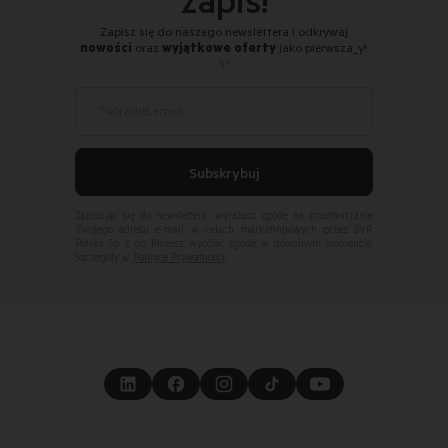
Zapisz się do naszego newslettera i odkrywaj
nowości
oraz
wyjątkowe
oferty
jako pierwsza_y!
✨
Twój adres email
Subskrybuj
Zapisując się do newslettera, wyrażasz zgodę na przetwarzanie
Twojego adresu e-mail w celach marketingowych przez SVR
Polska Sp. z o.o. Możesz wycofać zgodę w dowolnym momencie.
Szczegóły w
Polityce Prywatności.