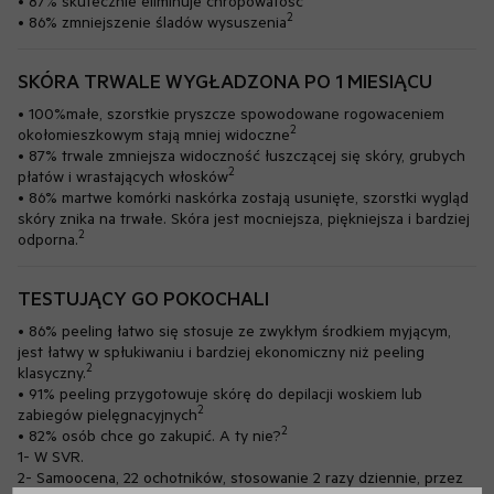
• 87% skutecznie eliminuje chropowatość
2
• 86% zmniejszenie śladów wysuszenia
SKÓRA TRWALE WYGŁADZONA PO 1 MIESIĄCU
• 100%małe, szorstkie pryszcze spowodowane rogowaceniem
2
okołomieszkowym stają mniej widoczne
• 87% trwale zmniejsza widoczność łuszczącej się skóry, grubych
2
płatów i wrastających włosków
• 86% martwe komórki naskórka zostają usunięte, szorstki wygląd
skóry znika na trwałe. Skóra jest mocniejsza, piękniejsza i bardziej
2
odporna.
TESTUJĄCY GO POKOCHALI
• 86% peeling łatwo się stosuje ze zwykłym środkiem myjącym,
jest łatwy w spłukiwaniu i bardziej ekonomiczny niż peeling
2
klasyczny.
• 91% peeling przygotowuje skórę do depilacji woskiem lub
2
zabiegów pielęgnacyjnych
2
• 82% osób chce go zakupić. A ty nie?
1- W SVR.
2- Samoocena, 22 ochotników, stosowanie 2 razy dziennie, przez