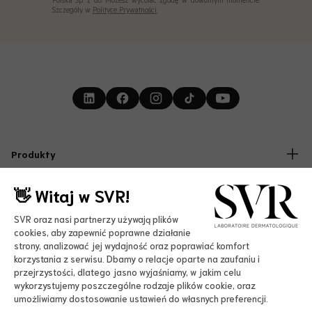
Polska Sp. z o.o. Możesz wycofać zgodę w dowolnym momencie.
Szczegóły w
Polityce Prywatności.
Produkty
Twarz
👋 Witaj w SVR!
Ciało
Laboratorium
Słońce
SVR oraz nasi partnerzy używają plików
Nasz Manifest
cookies, aby zapewnić poprawne działanie
Bestsellery
Kresk 4 Ocean
Oferty
strony, analizować jej wydajność oraz poprawiać komfort
Accessibility
korzystania z serwisu. Dbamy o relacje oparte na zaufaniu i
Dysruptory endokrynne
ZESTAWY PROMOCYJNE
przejrzystości, dlatego jasno wyjaśniamy, w jakim celu
Nasze inicjatywy
wykorzystujemy poszczególne rodzaje plików cookie, oraz
Darmowa dostawa już od 200 zł
Pomoc
umożliwiamy dostosowanie ustawień do własnych preferencji.
Kariera
-15% przy zapisie do newslettera