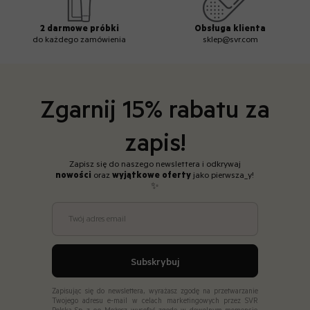
2 darmowe próbki
Obsługa klienta
do każdego zamówienia
sklep@svr.com
Zgarnij 15% rabatu za
zapis!
Zapisz się do naszego newslettera i odkrywaj
nowości
oraz
wyjątkowe
oferty
jako pierwsza_y!
✨
Twój adres email
Subskrybuj
Zapisując się do newslettera, wyrażasz zgodę na przetwarzanie
Twojego adresu e-mail w celach marketingowych przez SVR