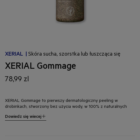
XERIAL
|
Skóra sucha, szorstka lub łuszcząca się
XERIAL Gommage
78,99 zl
XERIAL Gommage to pierwszy dermatologiczny peeling w
drobinkach, stworzony bez użycia wody, w 100% z naturalnych
składników. Skutecznie usuwa szorstkość i martwy naskórek,
Dowiedz się wiecej
przywracając skórze gładkość i jednolity koloryt już po
jednorazowym zastosowaniu. Dodatkowym atutem jest możliwość
dostosowania ilości produktu do indywidualnych potrzeb Twojej
skóry. Zawierający wyłącznie drobinki z pestek oliwek i winogron,